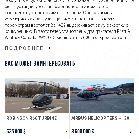
воздушным судам класса А. Это означает, что эффективность
эксплуатации, уровень безопасности и комфорта
соответствуют высоким стандартам. Объем кабины,
коммерческая загрузка, дальность полета – по всем
параметрам вертолет Bell 429 выдерживает самую жесткую
конкуренцию. В вертолете установлены два двигателя Pratt &
Whitney Canada PW207D1мощностью 600 л.с. Крейсерская
скорость воздушного судна – 278 км в час; уровень вибраций
ПОДРОБНЕЕ
и шума в полете предельно низкий. Машина оборудована 3-
осевым (опционально – 4-осевым) автопилотом и
интегрированной дисплейной панелью управления. В
ВАС МОЖЕТ ЗАИНТЕРЕСОВАТЬ
эргономичных креслах могут разместиться до 7 человек.
Багажное отделение имеет объем около 2,6 м3, его
грузовместимость - 245 кг. Вертолет Белл 429 – один из самых
востребованных в своем классе.
Связаться с менеджером
ROBINSON R66 TURBINE
AIRBUS HELICOPTERS H130
R
625 000 $
3 600 000 €
2