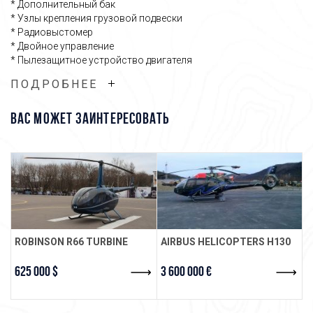
* Дополнительный бак
* Узлы крепления грузовой подвески
* Радиовыстомер
* Двойное управление
* Пылезащитное устройство двигателя
* Гарнитуры Bose A20(2шт.),David Clark(4шт.)
ПОДРОБНЕЕ
Связаться с менеджером
ВАС МОЖЕТ ЗАИНТЕРЕСОВАТЬ
ROBINSON R66 TURBINE
AIRBUS HELICOPTERS H130
R
625 000 $
3 600 000 €
2