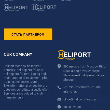
СТАТЬ ПАРТНЕРОМ
OUR COMPANY
Heliport Moscow helicopter
500 meters from Moscow Ring
complex: helicopters for sale,
Road along Novorizhskoye
helicopters for rent, basing and
Shosse, exit to Myakininskoye
maintenance of equipment, pilot
Shosse.
training, helicopter tours.
The information provided hereto
+7 (495) 77-000-77
,
+7 (800)
does not constitute a public offer.
551-77-96
Services are provided to club
members only.
office@heliport-moscow.ru
08.00 - 21.00