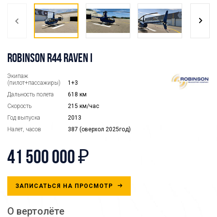
ROBINSON R44 RAVEN I
Экипаж
(пилот+пассажиры)
1+3
Дальность полета
618 км
Скорость
215 км/час
Год выпуска
2013
Налет, часов
387 (оверхол 2025год)
41 500 000 ₽
ЗАПИСАТЬСЯ НА ПРОСМОТР
О вертолёте