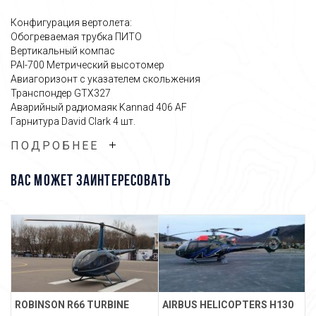
Конфигурация вертолета:
Обогреваемая трубка ПИТО
Вертикальный компас
PAI-700 Метрический высотомер
Авиагоризонт с указателем скольжения
Транспондер GTX327
Аварийный радиомаяк Kannad 406 AF
Гарнитура David Clark 4 шт.
ПОДРОБНЕЕ
Оверхол 2025 г., налет после оверхола 387 ч
Вертолет имеет действующие государственные свидетельства
ВАС МОЖЕТ ЗАИНТЕРЕСОВАТЬ
регистрации, летной годности, исправен. Ангарное хранение,
своевременное техническое обслуживание.
Связаться с менеджером
ROBINSON R66 TURBINE
AIRBUS HELICOPTERS H130
R