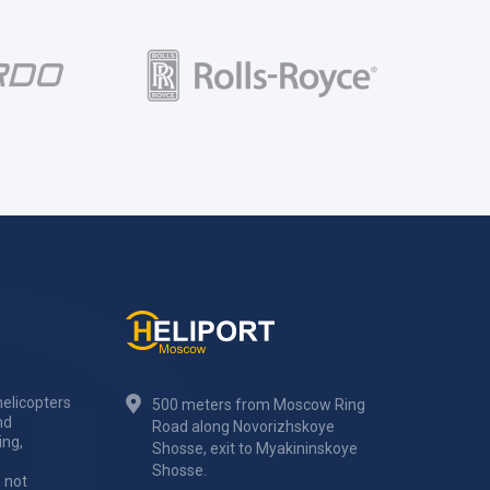
elicopters
500 meters from Moscow Ring
nd
Road along Novorizhskoye
ing,
Shosse, exit to Myakininskoye
Shosse.
 not