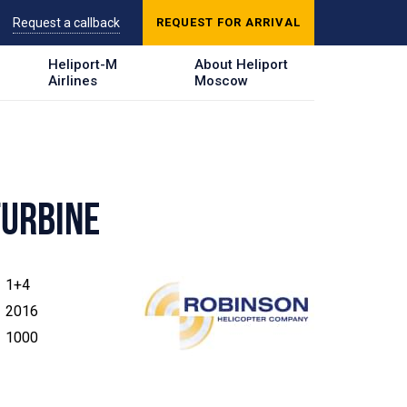
Request a callback
REQUEST FOR ARRIVAL
Heliport-M
About Heliport
Airlines
Moscow
TURBINE
1+4
2016
1000