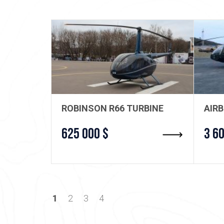
ROBINSON R66 TURBINE
AIR
625 000 $
3 6
1
2
3
4