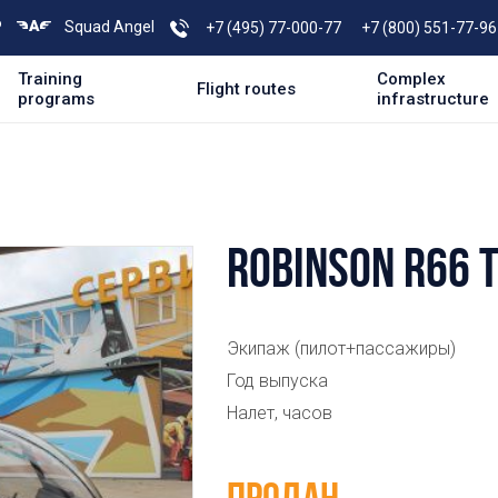
P
Squad Angel
+7 (495) 77-000-77
+7 (800) 551-77-96
Training
Complex
Flight routes
programs
infrastructure
ROBINSON R66 
Экипаж (пилот+пассажиры)
Год выпуска
Налет, часов