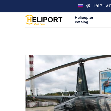
126.7 — AI
Helicopter
catalog