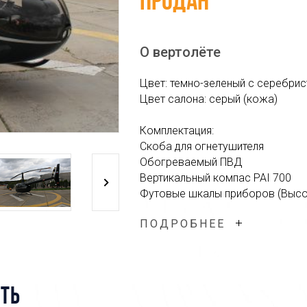
Продан
О вертолёте
Цвет: темно-зеленый с серебри
Цвет салона: серый (кожа)
Комплектация:
Скоба для огнетушителя
Обогреваемый ПВД
Вертикальный компас PAI 700
Футовые шкалы приборов (Высо
Аварийный радиомаяк
ПОДРОБНЕЕ
Авиагоризонт с указателем ско
Радиовысотомер над панелью
Аккумулятор повышенной мощн
Удлиненный чехол
Цифровые часы
ТЬ
Bose A20 – 5 шт.