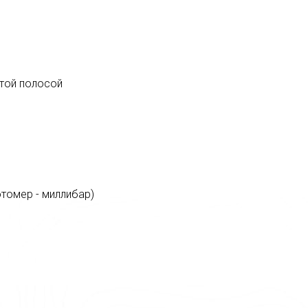
стой полосой
томер - миллибар)
льжения
ости