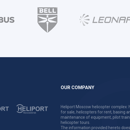
OUR COMPANY
Heliport Moscow helicopter complex: h
for sale, helicopters for rent, basing a
maintenance of equipment, pilot train
helicopter tours.
The information provided hereto does